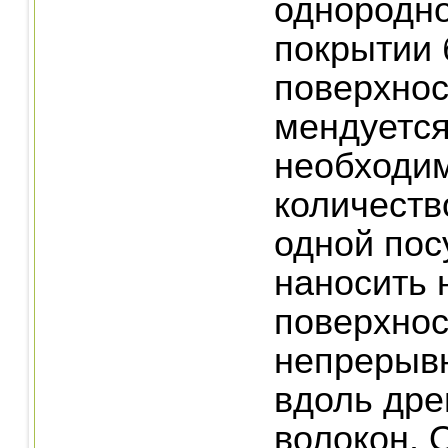
однородно
покрытии
поверхнос
мендуетс
необходи
количеств
одной пос
наносить 
поверхнос
непрерыв
вдоль др
волокон. 