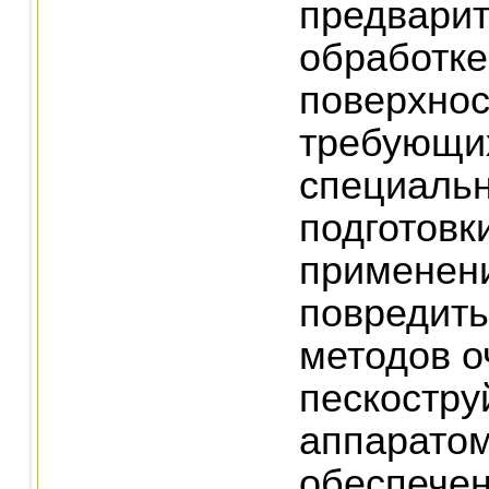
предвари
обработке
поверхнос
требующи
специаль
подготовки
применен
повредить
методов оч
пескостр
аппаратом
обеспечен