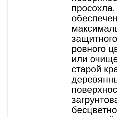
просохла.
обеспече
максимал
защитного
ровного ц
или очищ
старой кр
деревянн
поверхнос
загрунтов
бесцветн