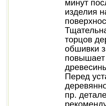
минут пос
изделия н
поверхност
Тщательн
торцов де
обшивки 
повышает 
древесины 
Перед уст
деревянно
пр. детал
рекоменду