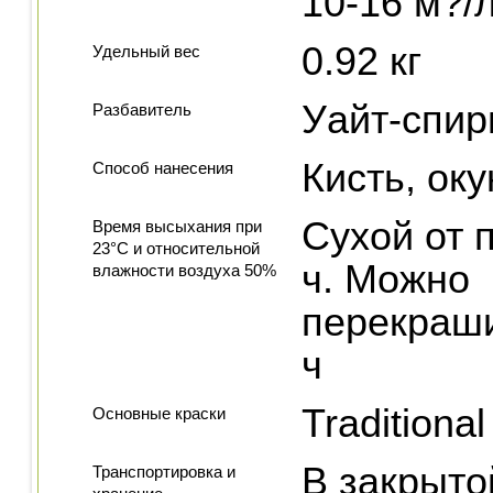
10-16 м?/л
0.92 кг
Удельный вес
Уайт-спир
Разбавитель
Кисть, ок
Способ нанесения
Сухой от 
Время высыхания при
23°С и относительной
ч. Можно
влажности воздуха 50%
перекраши
ч
Traditiona
Основные краски
В закрыто
Транспортировка и