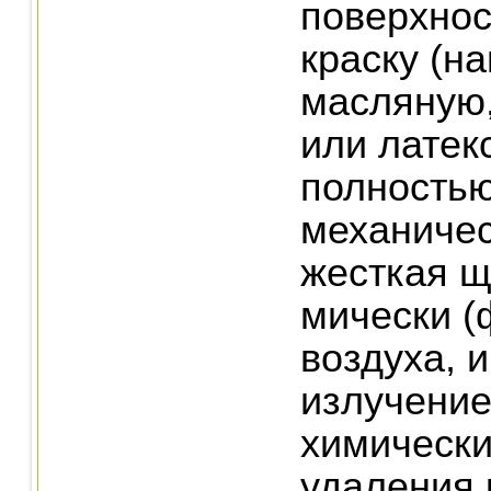
поверхнос
краску (на
масляную
или латек
полностью
механичес
жесткая ще
мически (
воздуха, 
излучение
химически
удаления 