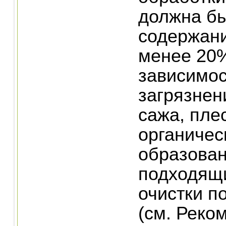
должна бы
содержани
менее 20%
зависимос
загрязнен
сажа, пле
органичес
образован
подходящ
очистки п
(см. Реко