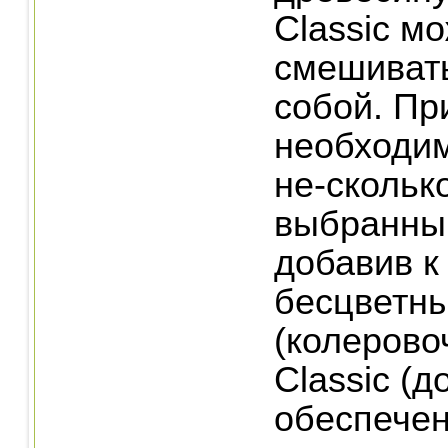
Classic м
смешиват
собой. Пр
необходи
не-скольк
выбранный
добавив к
бесцветн
(колерово
Classic (д
обеспече