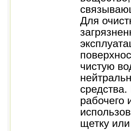
связывающ
Для очист
загрязнен
эксплуата
поверхнос
чистую во
нейтраль
средства.
рабочего 
использов
щетку или