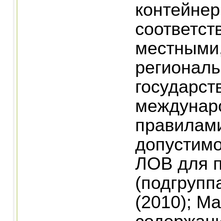
контейнер
соответст
местными
регионал
государст
междунар
правилам
допустим
ЛОВ для п
(подгруппа
(2010); Mа