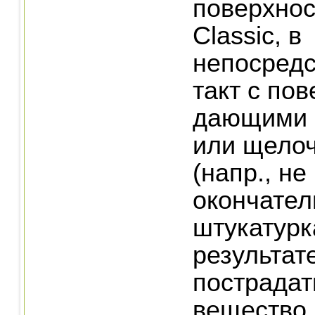
поверхнос
Classic, в
непосредс
такт с по
дающими 
или щело
(напр., н
окончател
штукатурка
результат
пострада
вещество,