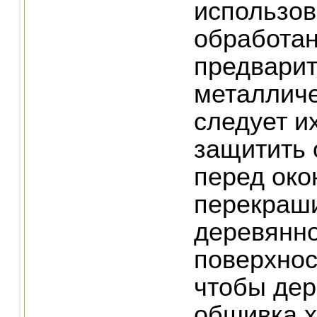
использов
обработа
предвари
металличе
следует и
защитить 
перед ок
перекраш
деревянн
поверхнос
чтобы де
обшивка 