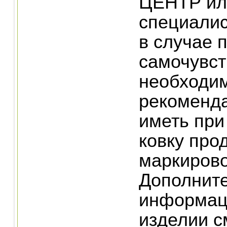
ЦЕНТР или
специалис
в случае 
самочувст
необходи
рекоменда
иметь при
ковку про
маркирово
Дополнит
информац
изделии с