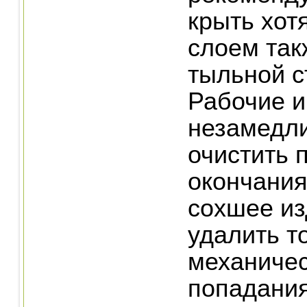
крыть хот
слоем так
тыльной с
Рабочие 
незамедл
очистить 
окончания
сохшее и
удалить т
механичес
попадани