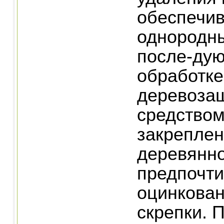
обеспечив
однородны
после-ду
обработке
деревоза
средством
закрепле
деревянн
предпочт
оцинкован
скрепки. 