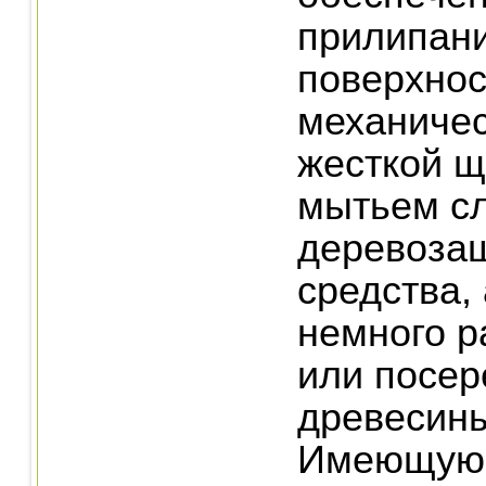
прилипани
поверхнос
механичес
жесткой щ
мытьем с
деревоза
средства, 
немного 
или посер
древесины
Имеющуюс