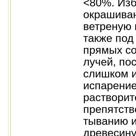
<80%. Изб
окрашива
ветреную 
также под
прямых с
лучей, по
слишком 
испарени
растворит
препятств
тыванию и
древесину