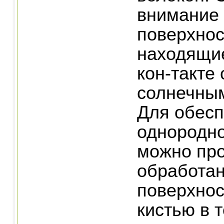
внимание 
поверхнос
находящие
кон-такте 
солнечны
Для обес
однородно
можно про
обработа
поверхнос
кистью в 