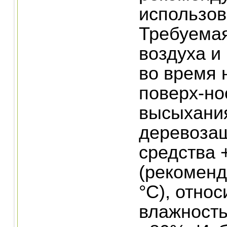
использова
Требуема
воздуха и
во время 
поверх-но
высыхани
деревоза
средства +
(рекоменд
°C), отно
влажность