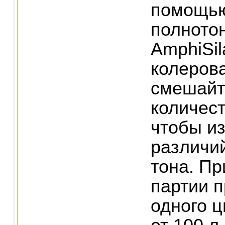
помощь
полното
AmphiSil
колеров
смешайт
количест
чтобы и
различий
тона. Пр
партии п
одного ц