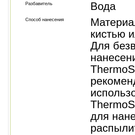
Вода
Разбавитель
Материа
Способ нанесения
кистью и
Для без
нанесен
ThermoS
рекомен
использ
ThermoS
для нан
распыли