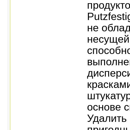
продукто
Putzfest
не обла
несущей
способн
выполне
дисперс
краскам
штукату
основе с
Удалить 
пригодны