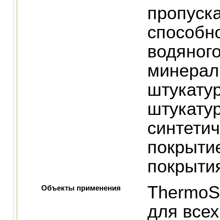
пропуск
способн
водяного
минерал
штукатур
штукатур
синтетич
покрыти
покрыти
ThermoS
Объекты применения
для всех