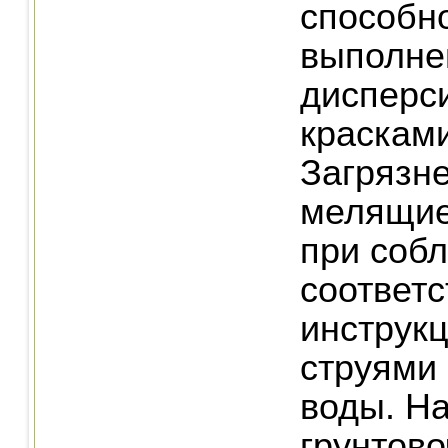
способн
выполне
дисперс
красками
Загрязн
мелящие
при соб
соответ
инструк
струями
воды. Н
грунтов