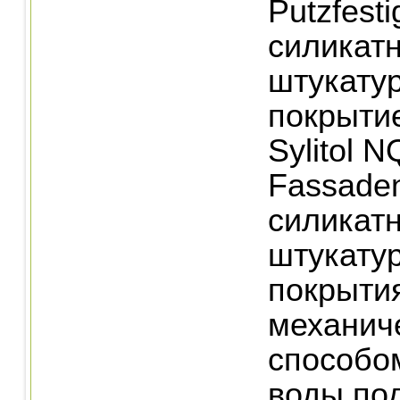
Putzfest
силикат
штукатур
покрыти
Sylitol 
Fassaden
силикатн
штукату
покрыти
механич
способо
воды по