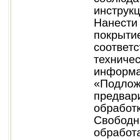
инструк
Нанести
покрыти
соответс
техниче
информа
«Подлож
предвар
обработ
Свободн
обработа