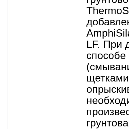
ThermoS
добавле
AmphiSil
LF. При 
способе 
(смывани
щетками
опрыски
необход
произве
грунтов