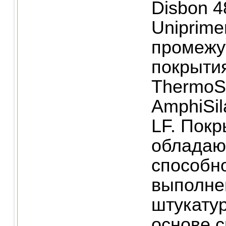
Disbon 4
Uniprime
промежу
покрыти
ThermoS
AmphiSil
LF. Покр
обладаю
способн
выполне
штукату
основе с