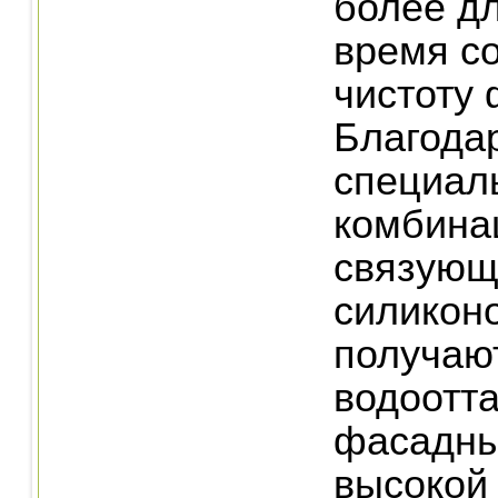
более д
время с
чистоту 
Благода
специал
комбина
связующ
силикон
получаю
водоотт
фасадны
высокой