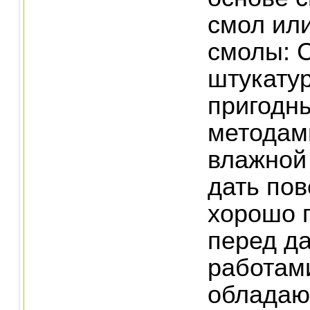
смол ил
смолы: 
штукатур
пригодны
методам
влажной
дать пов
хорошо 
перед д
работам
обладаю