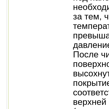
необход
за тем, 
темпера
превыша
давление
После чи
поверхн
высохну
покрыти
соответс
верхней