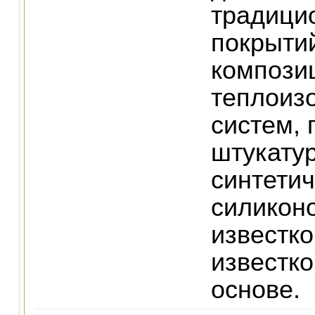
традици
покрыти
компози
теплоиз
систем, 
штукатур
синтети
силикон
известко
известк
основе.