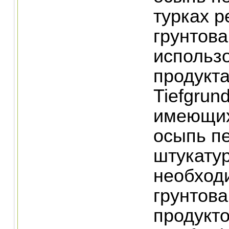
турках 
грунтова
использ
продукта
Tiefgrun
имеющих
осыпь п
штукату
необход
грунтов
продукто