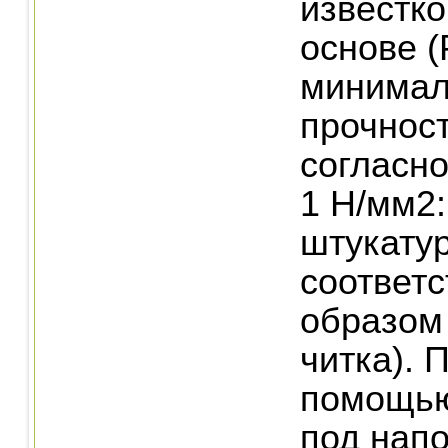
известк
основе (Р
минимал
прочност
согласно
1 Н/мм2
штукатур
соответ
образом
читка). 
помощью
под нап