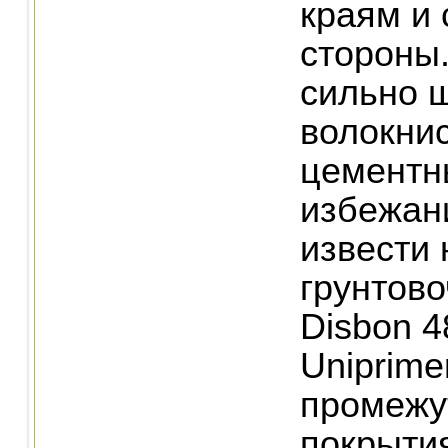
краям и 
стороны.
сильно 
волокни
цементн
избежан
извести 
грунтов
Disbon 4
Uniprime
промежу
покрыти