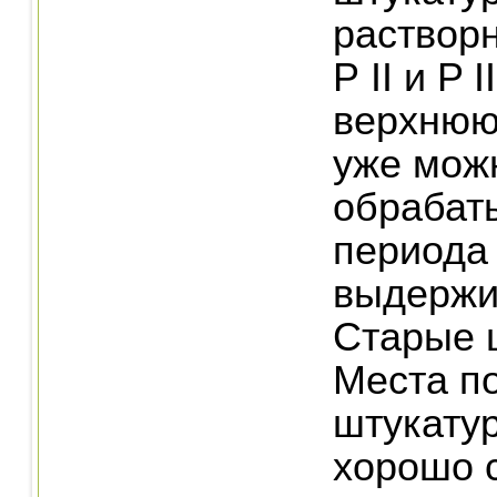
растворн
Р II и P 
верхнюю
уже мож
обрабат
периода
выдержи
Старые 
Места п
штукату
хорошо с