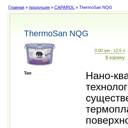
Главная
»
продукция
»
CAPAROL
»
ThermoSan NQG
ThermoSan NQG
0.00 грн - 12,5 л
В корзину
Нано-кв
Тип
техноло
существ
термопл
поверхн