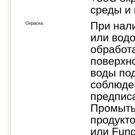
среды и
При нал
Окраска
или вод
обработ
поверхно
воды по
соблюде
предпис
Промыть
продукт
или Fung