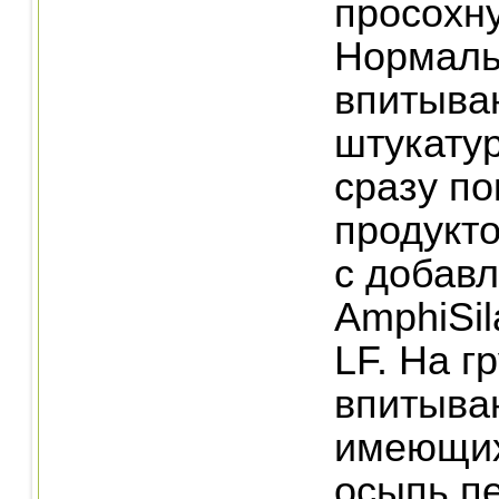
про­сохн
Нормал
впитыв
штукату
сразу п
продукт
с добав
AmphiSil
LF. На г
впитыва
имеющих
осыпь пе