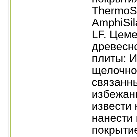
ThermoS
AmphiSil
LF. Цеме
древесн
плиты: И
щелочно
связанн
избежан
извести
нанести 
покрыти