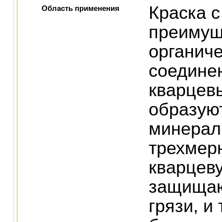
Краска 
Область применения
преимущ
органич
соедине
кварцев
образую
минерал
трехмер
кварцеву
защища
грязи, и