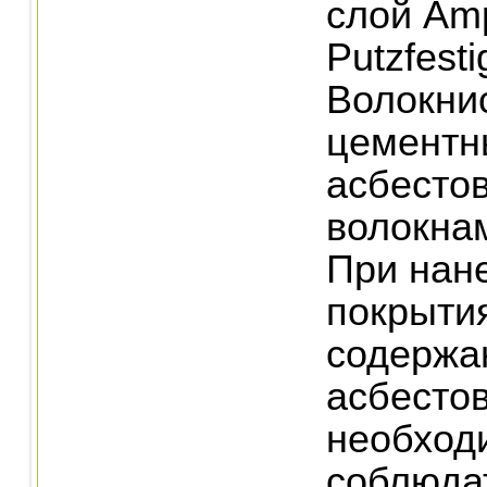
слой Amp
Putzfesti
Волокни
цементн
асбесто
волокнам
При нан
покрытия
содержа
асбесто
необход
соблюда