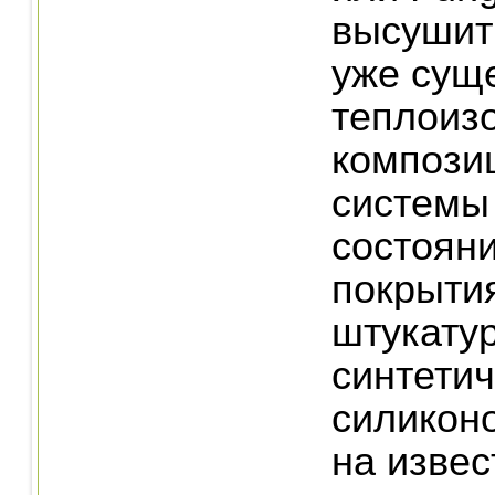
высушит
уже сущ
теплоиз
компози
системы
состояни
покрыти
штукатур
синтети
силикон
на извест