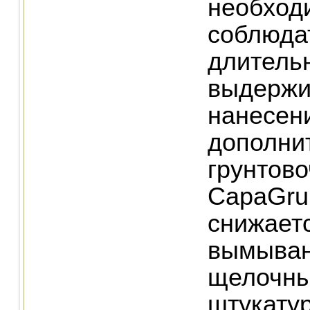
необход
соблюда
длитель
выдержи
нанесен
дополни
грунтово
CapaGrun
снижаетс
вымыван
щелочны
штукату