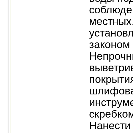
соблюде
местных
установ
законом
Непрочн
выветри
покрыти
шлифов
инструм
скребком
Нанести