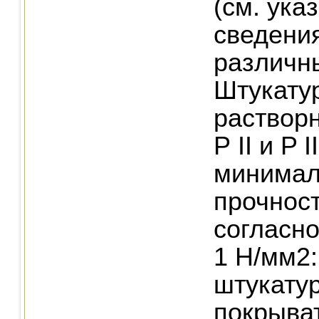
(см. ука
сведени
различн
Штукату
растворн
Р II и P II
минимал
прочност
согласно
1 Н/мм2
штукату
покрыва