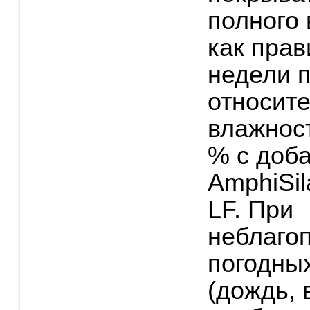
полного
как прав
недели 
относит
влажност
% с доб
AmphiSil
LF. При
неблаго
погодны
(дождь, 