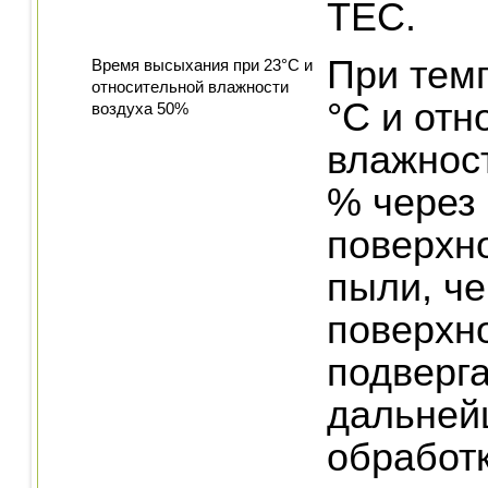
TEC.
При тем
Время высыхания при 23°С и
относительной влажности
°C и отн
воздуха 50%
влажност
% через 
поверхно
пыли, че
поверхн
подверг
дальней
обработ