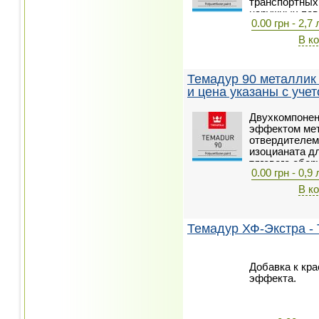
транспортных 
наружных пов
0.00 грн - 2,7 
каркасов и др
оборудования
В к
Темадур 90 металлик -
и цена указаны с уче
Двухкомпонен
эффектом мет
отвердителем
изоцианата д
тягового обо
0.00 грн - 0,9 
резервуаров, 
конструкций,
В к
Темадур ХФ-Экстра - 
Добавка к кра
эффекта.