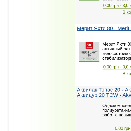
лодок, полов, 
0.00 грн - 3,0 
хорошая стой
средствам, S
В к
растворителе
растительного
воздействие т
Мерит Яхти 80 - Merit 
консистентной
Мерит Яхти 8
алкидный лак
износостойко
стабилизатор
лодок, полов, 
0.00 грн - 3,0 
хорошая стой
средствам, S
В к
растворителе
растительного
воздействие т
Аквилак Топас 20 - Ak
консистентной
Аквидур 20 TCW - Akv
Однокомпоне
полиуретан-а
работ с повы
0.00 грн