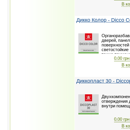
В к
Дикко Колор - Dicco C
Органоразбав
дверей, пане
поверхностей
светостойкие
также примен
0.00 грн
зашпатлеванн
светостойкие
В к
Диккопласт 30 - Dicco
Двухкомпонен
отверждения 
внутри помещ
0.00 грн
В к