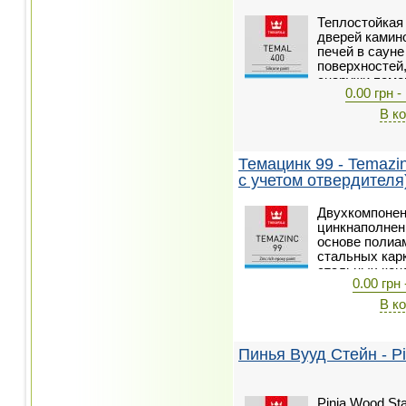
Теплостойкая
дверей камин
печей в сауне
поверхностей
снаружи поме
0.00 грн -
сухого тепла 
Выдерживает 
В к
стальных пов
Темацинк 99 - Temazi
с учетом отвердителя
Двухкомпонен
цинкнаполнен
основе полиам
стальных карк
стальных кон
0.00 грн 
и химической
трубных эстак
В к
Пинья Вууд Стейн - Pi
Pinja Wood St