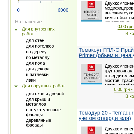
Двухкомпонен
модифицирова
0
6000
высоким сухи
химстойкость
Назначение
конструкций.
0.00 грн
Для внутренних
В к
работ
для стен
для потолков
Темакоут ГПЛ-С Прай
по дереву
Primer (объем и цена 
по металлу
отвердителя)
для пола
Двухкомпонен
для декора
грунтовочная 
шпатлевки
отвердителем
лаки
мостов, трасп
мачт, конвейе
Для наружных работ
0.00 грн -
конструкций,
для окон и дверей
В к
для крыш и
металлов
оштукатуренные
Темадур 20 - Temadur
фасады
учетом отвердителя)
деревянные
фасады
Двухкомпонен
полиуретанов