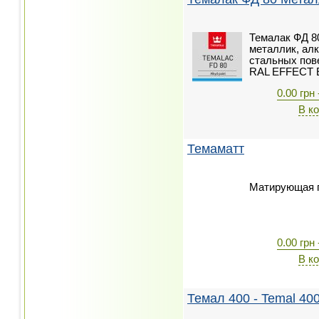
Темалак ФД 8
металлик, ал
стальных пове
RAL EFFECT E
0.00 грн 
В к
Темаматт
Матирующая п
0.00 грн 
В к
Темал 400 - Temal 40