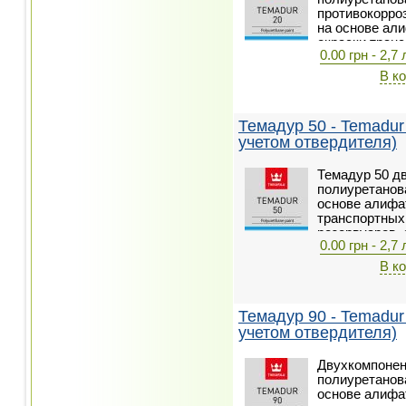
противокорро
на основе ал
окраски транс
0.00 грн - 2,7 
оборудования
резервуаров, 
В к
конструкций,
Темадур 50 - Temadur
учетом отвердителя)
Темадур 50 д
полиуретанова
основе алифа
транспортных
резервуаров, 
0.00 грн - 2,7 
стальных кон
В к
Темадур 90 - Temadur
учетом отвердителя)
Двухкомпонен
полиуретанов
основе алифа