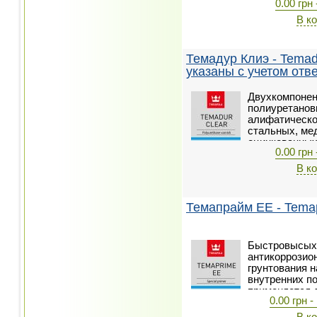
0.00 грн 
В к
Темадур Клиэ - Temad
указаны с учетом отв
Двухкомпонен
полиуретанов
алифатическо
стальных, ме
оцинкованных
0.00 грн 
В к
Темапрайм ЕЕ - Tema
Быстровысых
антикоррозио
грунтования 
внутренних п
применяется 
0.00 грн -
алюминиевых 
Подходит, в о