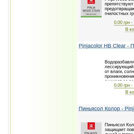
препятствуют 
предотвращаю
гнилостных гр
0.00 грн -
В к
Pinjacolor HB Clear -
Водоразбавл
лессирующий 
от влаги, сол
проникновени
снижает ее ра
0.00 грн -
В к
Пиньясол Колор - Pinj
Пиньясол Кол
защищает пов