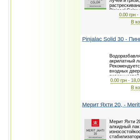
лучей и гряз
растрескиван
Pinjasol Colo
0.00 грн -
различного р
особенно для 
В к
ясень, бук и т.
Pinjalac Solid 30 - П
Водоразбавл
акрилатный л
Рекомендуетс
входных двер
поверхностей
0.00 грн - 18,0
В к
Мерит Яхти 20, - Merit
Мерит Яхти 2
алкидный лак
износостойко
стабилизатор