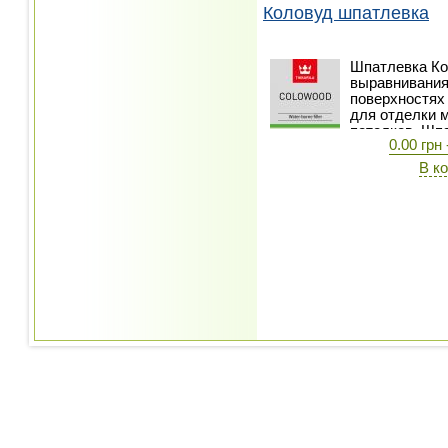
Коловуд шпатлевка
Шпатлевка Ко
выравнивания
поверхностях
для отделки м
потолков. Шп
0.00 грн 
цветов - бере
сучки сосны, 
В к
черный. И все
натурального 