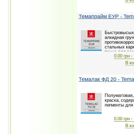
В к
поверхностей
грунтования с
так как краск
Темапрайм ЕУР - Tem
легко удаляют
Быстровысых
алкидная гру
противокорро
стальных кар
также для ра
0.00 грн -
прочих сталь
В к
Темалак ФД 20 - Tema
Полуматовая,
краска, соде
пигменты для
0.00 грн -
В к