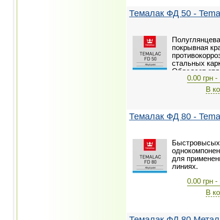
Темалак ФД 50 - Tema
Полуглянцева
покрывная кр
противокорро
стальных кар
Обладает отл
0.00 грн -
цветоустойчи
воздействии.
В к
Темалак ФД 80 - Tema
Быстровысыха
однокомпонен
для применен
линиях.
0.00 грн -
В к
Темалак ФД 80 Металл