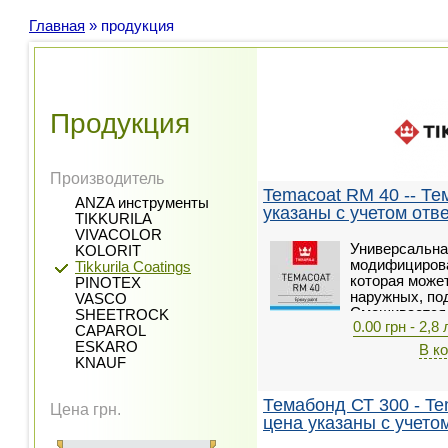
Главная
»
продукция
Продукция
Производитель
Temacoat RM 40 -- Те
ANZA инструменты
указаны с учетом отв
TIKKURILA
VIVACOLOR
Универсальна
KOLORIT
модифицирова
Tikkurila Coatings
которая може
PINOTEX
наружных, по
VASCO
Cмешивается 
SHEETROCK
0.00 грн - 2,8 
соотношении 
CAPAROL
ESKARO
В к
KNAUF
Темабонд СТ 300 - Te
Цена грн.
цена указаны с учето